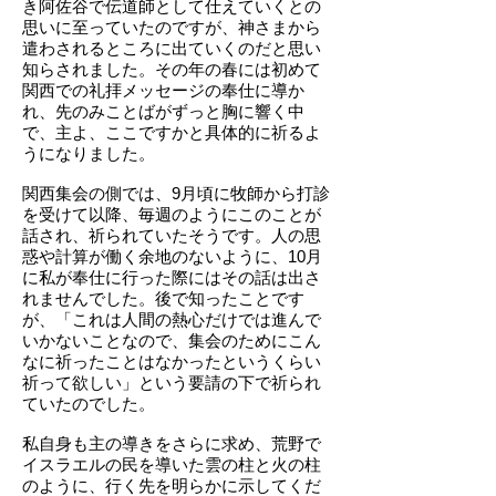
き阿佐谷で伝道師として仕えていくとの
思いに至っていたのですが、神さまから
遣わされるところに出ていくのだと思い
知らされました。その年の春には初めて
関西での礼拝メッセージの奉仕に導か
れ、先のみことばがずっと胸に響く中
で、主よ、ここですかと具体的に祈るよ
うになりました。
関西集会の側では、9月頃に牧師から打診
を受けて以降、毎週のようにこのことが
話され、祈られていたそうです。人の思
惑や計算が働く余地のないように、10月
に私が奉仕に行った際にはその話は出さ
れませんでした。後で知ったことです
が、「これは人間の熱心だけでは進んで
いかないことなので、集会のためにこん
なに祈ったことはなかったというくらい
祈って欲しい」という要請の下で祈られ
ていたのでした。
私自身も主の導きをさらに求め、荒野で
イスラエルの民を導いた雲の柱と火の柱
のように、行く先を明らかに示してくだ