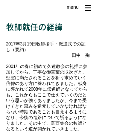
menu
牧師就任の経緯
2017年3月19日牧師按手・派遣式での証
し（要約）
​​田中 殉
2001年の春に初めて久遠教会の礼拝に参
加してから、丁寧な御言葉の取次ぎと、
聖霊に満たされることを祈り求めていく
信仰のあり方に養われてきました。献身
に導かれて2008年に伝道師となってから
も、これからもここで仕えていくのだと
いう思いが強くありましたが、今まで受
けてきた恵みを還元していかなければな
らない時期であることも自覚するように
なり、今後の進路について祈るようにな
りました。その中で、関西集会の牧師と
なるという道が開かれていきました。