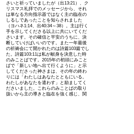
さいと祈っていましたが（出13:21）、ク
リスマス礼拝でのメッセージから、それ
は単なる方向指示器ではなく主の臨在の
しるしであったことを知らされました
（ヨハネ1:14、出40:34～38）。主は行く
手を示してくださる以上に共にいてくだ
さいます。その確信と平安のうちに、決
断していけばいいのです。また一年最後
の祈祷会にて開かれたのは詩篇103篇でし
た。詩篇103:11は私が献身を決意した時
のみことばです。2015年の初頭にみこと
ばで「新しい地へ出て行くように」と示
してくださった神さまは、その年の終わ
りには「わたしはあなたとともにいる。
わたしがあなたを遣わす」と励ましてく
ださいました。これらのみことばの取り
扱いから主の導きと臨在を強く感じ、関
西集会へ派遣されるということについ
て、改めて決意を固めることができまし
た。
年が明けて、関西集会の皆さんも一致し
て私を牧師として迎えたいとおっしゃっ
てくださいました。その後、場所取りや