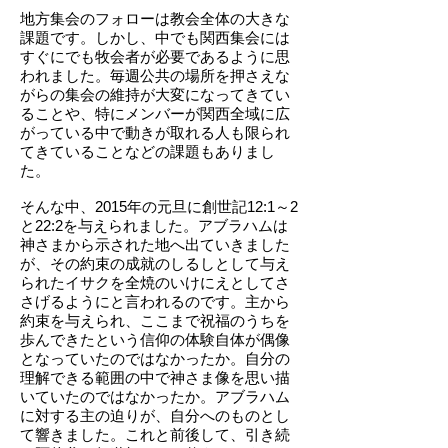
地方集会のフォローは教会全体の大きな
課題です。しかし、中でも関西集会には
すぐにでも牧会者が必要であるように思
われました。毎週公共の場所を押さえな
がらの集会の維持が大変になってきてい
ることや、特にメンバーが関西全域に広
がっている中で動きが取れる人も限られ
てきていることなどの課題もありまし
た。
そんな中、2015年の元旦に創世記12:1～2
と22:2を与えられました。アブラハムは
神さまから示された地へ出ていきました
が、その約束の成就のしるしとして与え
られたイサクを全焼のいけにえとしてさ
さげるようにと言われるのです。主から
約束を与えられ、ここまで祝福のうちを
歩んできたという信仰の体験自体が偶像
となっていたのではなかったか。自分の
理解できる範囲の中で神さま像を思い描
いていたのではなかったか。アブラハム
に対する主の迫りが、自分へのものとし
て響きました。これと前後して、引き続