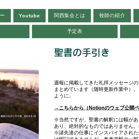
ー
関西集会とは
牧師の紹介
Youtube
予定表
​聖書の手引き
週報に掲載してきた礼拝メッセージの
まとめています（随時更新作業中）。
ように。
→こちらから（
Notionのウェブ公開
※当然ですが、聖書の解釈には幅があ
あり、絶対的なものではありません。
※諸先達の仕事にインスパイアされた