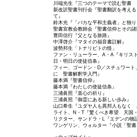
川端光生『三つのテーマで読む聖書 
新改訳聖書刊行会『聖書翻訳を考える
て』
​鈴木光『「バカな平和主義者」と独
​聖書宣教会教師会『聖書信仰とその
豊田信行『父となる旅路』
​中澤啓介『マタイの福音書註解』
波勢邦生「トナリビトの怪」
ファン・リューラー、A・A『キリス
日・明日の使徒信条』
​フィー、ゴードン・D／スチュワー
に 聖書解釈学入門』
藤本満『聖書信仰』
藤本満『わたしの使徒信条』
​三浦眞照『直心の祈り』
​三浦眞照『御霊にある新しい歩み』
山口希生『ユダヤ人も異邦人もなく 
ライト、N・T『驚くべき希望 天国
リクター、サンドラ・L『エデンの物
ワンゲリン、ウォルター『小説「聖書