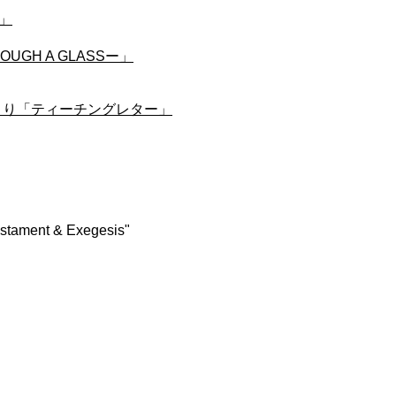
」
GH A GLASSー」
公式サイトより「ティーチングレター」
Testament & Exegesis"