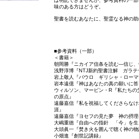
は明記できませんが、参考資料の一部
味のある方はどうぞ。
聖書を読むあなたに、聖霊なる神の助
■参考資料（一部）
＜書籍＞
朝岡勝『ニカイア信条を読む―信じ、
浅野淳博『NTJ新約聖書注解 ガラテ
岩上敬人『パウロ ギリシャ・ローマ
岩本遠億『神はあなたの真の願いに答
ウィルソン、マービン・R『私たちの
の原点』
遠藤嘉信『私を祝福してくださらなけ
涯』
遠藤嘉信『ヨセフの見た夢 神の摂理
大嶋重徳『自由への指針 「今」を生
大頭眞一『焚き火を囲んで聴く神の物
小畑進『創世記講録』