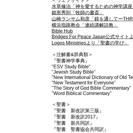
＜ウェブサイト＞
水草修治「神を愛するための神学講座
銘形秀則「牧師の書斎」
山崎ランサム和彦「鏡を通してーTHROU
横浜指路教会「連続講解説教」
Bible Hub
Bridges For Peace Japan
Logos Ministriesより「聖書の学び」
＜注解書&辞典類＞
​『聖書神学事典』
"ESV Study Bible"
"Jewish Study Bible"
"New International Dictionary of Old 
"New Testament for Everyone"
"The Story of God Bible Commentary"
"Word Biblical Commentary"
＜聖書＞
『聖書 新改訳第三版』
『聖書 新改訳2017』
『聖書 新共同訳』
​『聖書 聖書協会共同訳』