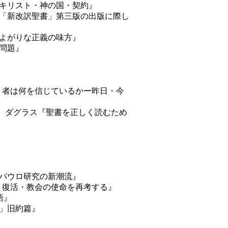
キリスト・神の国・契約』
「新改訳聖書」第三版の出版に際し
りよがりな正義の味方』
諸問題』
ト者は何を信じているかー昨日・今
ト、ダグラス『聖書を正しく読むため
パウロ研究の新潮流』
・復活・教会の使命を再考する』
語』
」旧約篇』