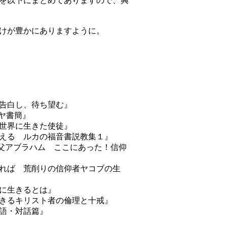
を以下にまとめてありますので、興
けが豊かにありますように。
告白し、待ち望む』
ヤ書簡』
世界に生きた使徒』
える ルカの福音書説教集１』
父アブラハム ここにあった！信仰
れば 荒削りの信仰者ヤコブの生
に生きるとは』
きるキリスト者の倫理と十戒』
語・対話篇』